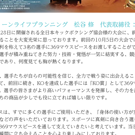
リーンライフプランニング　松谷 修　代表取締役 
月28日に開催される全日本キックボクシング協会様の大会に、
ることを大変光栄に思っております。前回の10月5日の大会で
利を称えて3名の選手に369マウスピースをお渡しすることが
選手が積み重ねてきた努力・技術・覚悟が一気に結実する、競
であり、何度見ても胸が熱くなります。
、選手たちが自らの可能性を信じ、全力で戦う姿に出会えるこ
て、前回に続き、KOを達成した選手には「KO賞」として369
。選手の皆さまがより高いパフォーマンスを発揮し、その力を
ちの商品が少しでも役に立てれば嬉しい限りです。
ースは、すでに多くの選手にご使用いただき、「身体の使い方が
などの声をいただいております。スポーツに真剣に向き合う選
369マウスピースを通して支えていきたいと考えています。当
瞬間に立ち会えることを心より楽しみにしております。