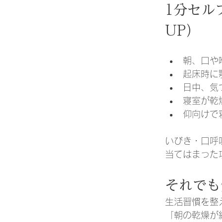
1分セル
UP）
朝、口や
起床時に
日中、気
寝室が乾
仰向けで
いびき・口呼
当てはまった
それでも
生活習慣を整
「朝の乾燥が