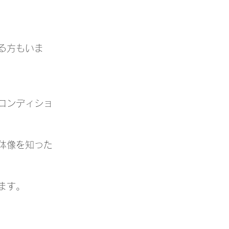
る方もいま
コンディショ
体像を知った
ます。