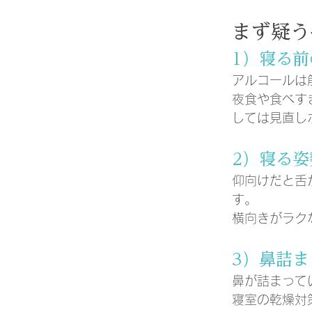
まず疑う
1）寝る
アルコールは
夜食や食べす
しては見直し
2）寝る
仰向けだと舌
す。
横向きがラク
3）鼻詰
鼻が詰まって
寝室の乾燥対